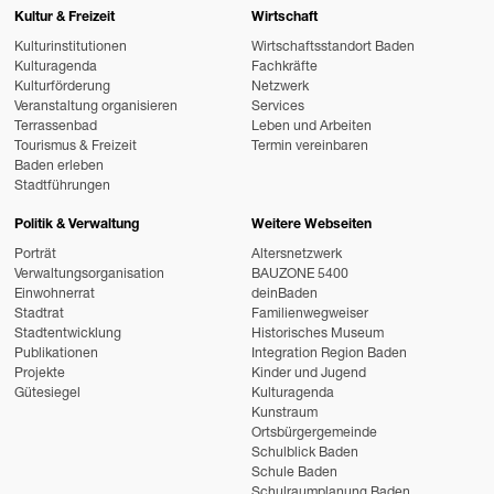
Kultur & Freizeit
Wirtschaft
Kulturinstitutionen
Wirtschaftsstandort Baden
Kulturagenda
Fachkräfte
Kulturförderung
Netzwerk
Veranstaltung organisieren
Services
Terrassenbad
Leben und Arbeiten
Tourismus & Freizeit
Termin vereinbaren
Baden erleben
Stadtführungen
Politik & Verwaltung
Weitere Webseiten
Porträt
Altersnetzwerk
Verwaltungsorganisation
BAUZONE 5400
Einwohnerrat
deinBaden
Stadtrat
Familienwegweiser
Stadtentwicklung
Historisches Museum
Publikationen
Integration Region Baden
Projekte
Kinder und Jugend
Gütesiegel
Kulturagenda
Kunstraum
Ortsbürgergemeinde
Schulblick Baden
Schule Baden
Schulraumplanung Baden