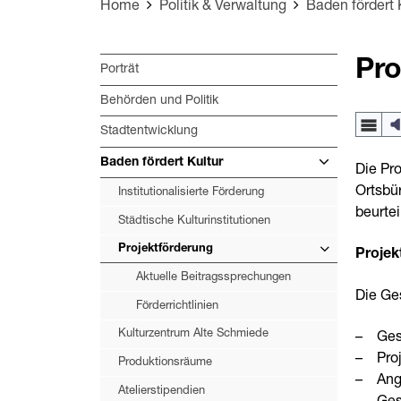
Home
Politik & Verwaltung
Baden fördert 
Pro
Porträt
Behörden und Politik
Stadtentwicklung
Baden fördert Kultur
Die Pr
Ortsbü
Institutionalisierte Förderung
beurteil
Städtische Kulturinstitutionen
Projektförderung
Projek
Aktuelle Beitragssprechungen
Die Ge
Förderrichtlinien
Kulturzentrum Alte Schmiede
Ges
Pro
Produktionsräume
Ang
Atelierstipendien