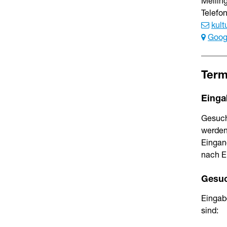
Mellin
Telefo
kult
Goog
Term
Einga
Gesuch
werden
Eingan
nach E
Gesuc
Eingab
sind: