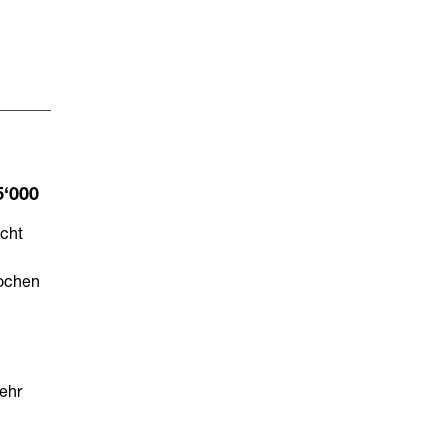
5‘000
icht
wochen
ehr