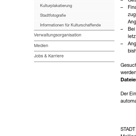
Ges
Kulturplakatierung
Fin
zug
Stadtfotografie
Ang
Informationen für Kulturschaffende
Bei
Verwaltungsorganisation
let
Ang
Medien
bis
Jobs & Karriere
Gesuch
werden.
Dateie
Der Ei
automat
STADT 