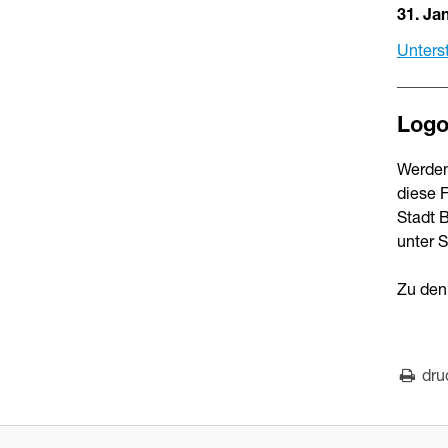
31. Ja
Unterst
Log
Werden 
diese 
Stadt 
unter S
Zu de
dru