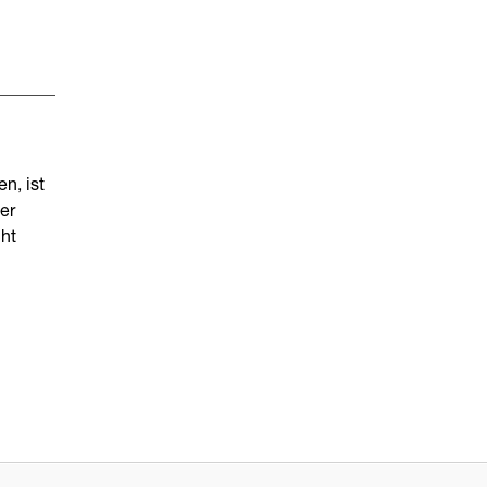
n, ist
er
cht