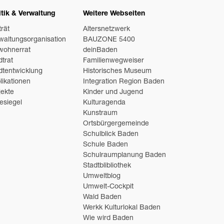
itik & Verwaltung
Weitere Webseiten
trät
Altersnetzwerk
waltungsorganisation
BAUZONE 5400
wohnerrat
deinBaden
dtrat
Familienwegweiser
dtentwicklung
Historisches Museum
likationen
Integration Region Baden
jekte
Kinder und Jugend
esiegel
Kulturagenda
Kunstraum
Ortsbürgergemeinde
Schulblick Baden
Schule Baden
Schulraumplanung Baden
Stadtblibliothek
Umweltblog
Umwelt-Cockpit
Wald Baden
Werkk Kulturlokal Baden
Wie wird Baden