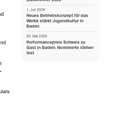
Bundesfeier 2026
1. Juli 2026
nd
Neues Betriebskonzept für das
Werkk stärkt Jugendkultur in
Baden
20. Mai 2026
Performancepreis Schweiz zu
und
Gast in Baden: Nominierte stehen
fest
t
-
ulars