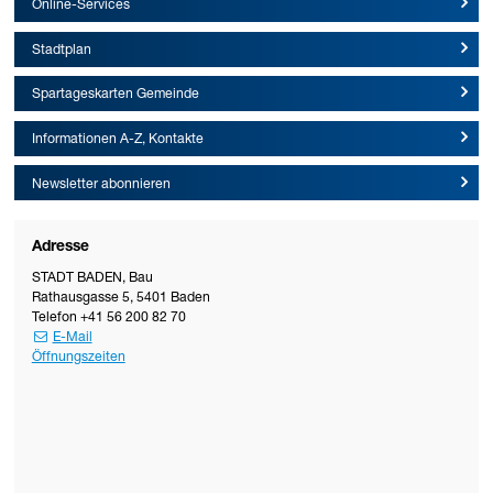
Online-Services
Stadtplan
Spartageskarten Gemeinde
Informationen A-Z, Kontakte
Newsletter abonnieren
Adresse
STADT BADEN
,
Bau
Rathausgasse 5
,
5401
Baden
Telefon
+41 56 200 82 70
E-Mail
Öffnungszeiten