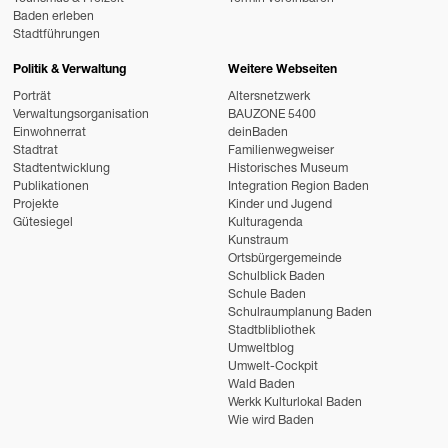
Baden erleben
Stadtführungen
Politik & Verwaltung
Weitere Webseiten
Porträt
Altersnetzwerk
Verwaltungsorganisation
BAUZONE 5400
Einwohnerrat
deinBaden
Stadtrat
Familienwegweiser
Stadtentwicklung
Historisches Museum
Publikationen
Integration Region Baden
Projekte
Kinder und Jugend
Gütesiegel
Kulturagenda
Kunstraum
Ortsbürgergemeinde
Schulblick Baden
Schule Baden
Schulraumplanung Baden
Stadtblibliothek
Umweltblog
Umwelt-Cockpit
Wald Baden
Werkk Kulturlokal Baden
Wie wird Baden