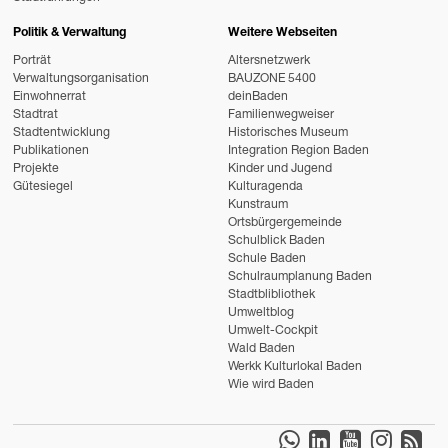
Politik & Verwaltung
Weitere Webseiten
Porträt
Altersnetzwerk
Verwaltungsorganisation
BAUZONE 5400
Einwohnerrat
deinBaden
Stadtrat
Familienwegweiser
Stadtentwicklung
Historisches Museum
Publikationen
Integration Region Baden
Projekte
Kinder und Jugend
Gütesiegel
Kulturagenda
Kunstraum
Ortsbürgergemeinde
Schulblick Baden
Schule Baden
Schulraumplanung Baden
Stadtblibliothek
Umweltblog
Umwelt-Cockpit
Wald Baden
Werkk Kulturlokal Baden
Wie wird Baden