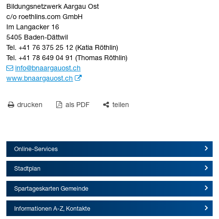
Bildungsnetzwerk Aargau Ost
c/o roethlins.com GmbH
Im Langacker 16
5405 Baden-Dättwil
Tel. +41 76 375 25 12 (Katia Röthlin)
Tel. +41 78 649 04 91 (Thomas Röthlin)
info
@bnaargauost.ch
www.bnaargauost.ch
drucken
als PDF
teilen
Online-Services
Stadtplan
Spartageskarten Gemeinde
Informationen A-Z, Kontakte