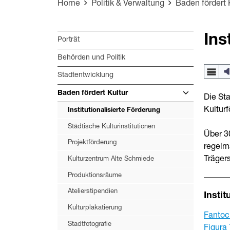
Home
Politik & Verwaltung
Baden fördert 
Ins
Porträt
Behörden und Politik
Stadtentwicklung
Baden fördert Kultur
Die Sta
Kulturf
Institutionalisierte Förderung
Städtische Kulturinstitutionen
Über 3
Projektförderung
regelmä
Trägers
Kulturzentrum Alte Schmiede
Produktionsräume
Atelierstipendien
Insti
Kulturplakatierung
Fantoch
Stadtfotografie
Figura 