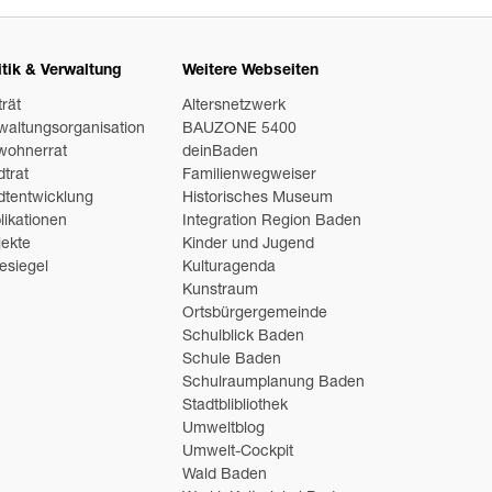
itik & Verwaltung
Weitere Webseiten
trät
Altersnetzwerk
waltungsorganisation
BAUZONE 5400
wohnerrat
deinBaden
dtrat
Familienwegweiser
dtentwicklung
Historisches Museum
likationen
Integration Region Baden
jekte
Kinder und Jugend
esiegel
Kulturagenda
Kunstraum
Ortsbürgergemeinde
Schulblick Baden
Schule Baden
Schulraumplanung Baden
Stadtblibliothek
Umweltblog
Umwelt-Cockpit
Wald Baden