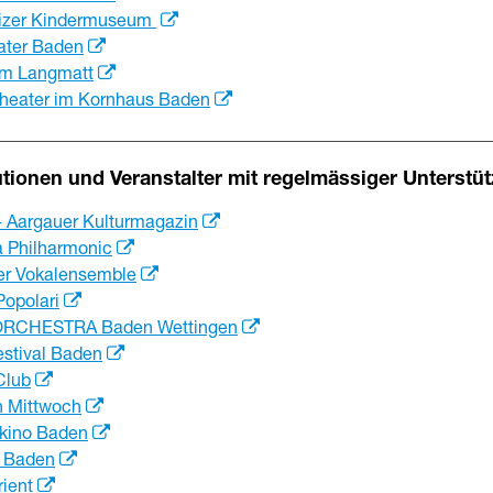
izer Kindermuseum
ater Baden
m Langmatt
Theater im Kornhaus Baden
tutionen und Veranstalter mit regelmässiger Unterstü
 Aargauer Kulturmagazin
a Philharmonic
r Vokalensemble
Popolari
RCHESTRA Baden Wettingen
estival Baden
Club
h Mittwoch
tkino Baden
n Baden
rient