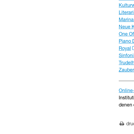
Kultur
Literar
Marina
Neue K
One Of
Piano D
Royal
Sinfon
Trudel
Zauber
Online
Institu
denen 
dru