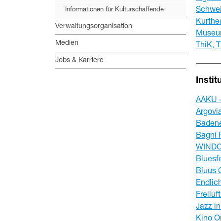
Schwe
Informationen für Kulturschaffende
Kurthe
Verwaltungsorganisation
Museu
Medien
ThiK, 
Jobs & Karriere
Insti
AAKU -
Argovi
Badene
Bagni 
WINDO
Bluesf
Bluus 
Endlic
Freiluf
Jazz i
Kino O