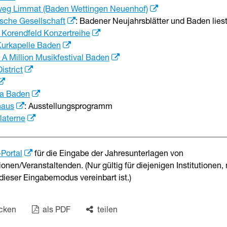
weg Limmat (Baden Wettingen Neuenhof)
ische Gesellschaft
: Badener Neujahrsblätter und Baden lies
 Korendfeld Konzertreihe
urkapelle Baden
 A Million Musikfestival Baden
istrict
ia Baden
haus
: Ausstellungsprogramm
laterne
-Portal
für die Eingabe der Jahresunterlagen von
tionen/Veranstaltenden. (Nur gültig für diejenigen Institutionen, 
dieser Eingabemodus vereinbart ist.)
cken
als PDF
teilen