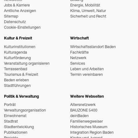
Newsletter
Bildung
Jobs & Karriere
Energie, Mobilität
Amtliche Anzeigen
Klima, Umwelt, Natur
Sitemap
Sicherheit und Recht
Datenschutz
Cookie-Einstellungen
Kultur & Freizeit
Wirtschaft
Kulturinstitutionen
Wirtschaftsstandort Baden
Kulturagenda
Fachkräfte
Kulturförderung
Netzwerk
Veranstaltung organisieren
Services
Terrassenbad
Leben und Arbeiten
Tourismus & Freizeit
Termin vereinbaren
Baden erleben
Stadtführungen
Politik & Verwaltung
Weitere Webseiten
Porträt
Altersnetzwerk
Verwaltungsorganisation
BAUZONE 5400
Einwohnerrat
deinBaden
Stadtrat
Familienwegweiser
Stadtentwicklung
Historisches Museum
Publikationen
Integration Region Baden