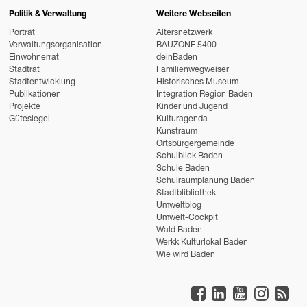
Politik & Verwaltung
Weitere Webseiten
Porträt
Altersnetzwerk
Verwaltungsorganisation
BAUZONE 5400
Einwohnerrat
deinBaden
Stadtrat
Familienwegweiser
Stadtentwicklung
Historisches Museum
Publikationen
Integration Region Baden
Projekte
Kinder und Jugend
Gütesiegel
Kulturagenda
Kunstraum
Ortsbürgergemeinde
Schulblick Baden
Schule Baden
Schulraumplanung Baden
Stadtblibliothek
Umweltblog
Umwelt-Cockpit
Wald Baden
Werkk Kulturlokal Baden
Wie wird Baden