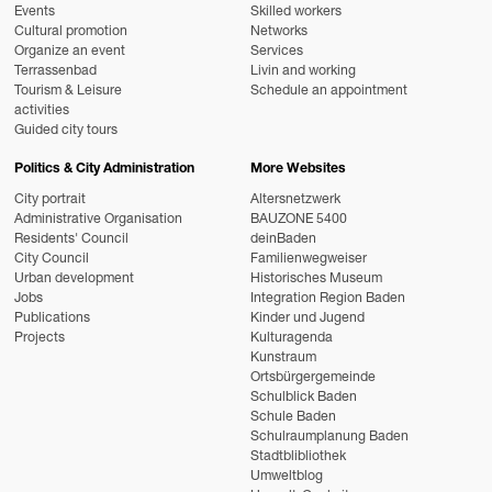
Events
Skilled workers
Cultural promotion
Networks
Organize an event
Services
Terrassenbad
Livin and working
Tourism & Leisure
Schedule an appointment
activities
Guided city tours
Politics & City Administration
More Websites
City portrait
Altersnetzwerk
Administrative Organisation
BAUZONE 5400
Residents' Council
deinBaden
City Council
Familienwegweiser
Urban development
Historisches Museum
Jobs
Integration Region Baden
Publications
Kinder und Jugend
Projects
Kulturagenda
Kunstraum
Ortsbürgergemeinde
Schulblick Baden
Schule Baden
Schulraumplanung Baden
Stadtblibliothek
Umweltblog