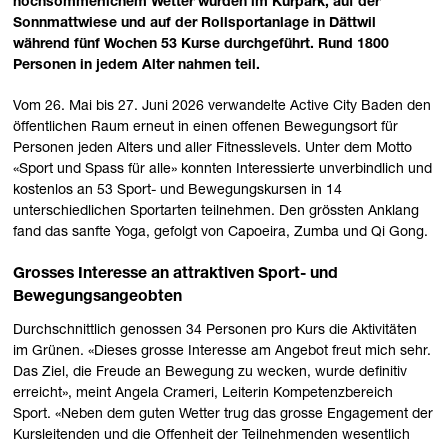
hochsommerlichem Wetter wurden im Kurpark, auf der
Sonnmattwiese und auf der Rollsportanlage in Dättwil
während fünf Wochen 53 Kurse durchgeführt. Rund 1800
Personen in jedem Alter nahmen teil.
Vom 26. Mai bis 27. Juni 2026 verwandelte Active City Baden den
öffentlichen Raum erneut in einen offenen Bewegungsort für
Personen jeden Alters und aller Fitnesslevels. Unter dem Motto
«Sport und Spass für alle» konnten Interessierte unverbindlich und
kostenlos an 53 Sport- und Bewegungskursen in 14
unterschiedlichen Sportarten teilnehmen. Den grössten Anklang
fand das sanfte Yoga, gefolgt von Capoeira, Zumba und Qi Gong.
Grosses Interesse an attraktiven Sport- und
Bewegungsangeobten
Durchschnittlich genossen 34 Personen pro Kurs die Aktivitäten
im Grünen. «Dieses grosse Interesse am Angebot freut mich sehr.
Das Ziel, die Freude an Bewegung zu wecken, wurde definitiv
erreicht», meint Angela Crameri, Leiterin Kompetenzbereich
Sport. «Neben dem guten Wetter trug das grosse Engagement der
Kursleitenden und die Offenheit der Teilnehmenden wesentlich