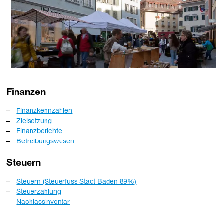
Finanzen
Finanzkennzahlen
Zielsetzung
Finanzberichte
Betreibungswesen
Steuern
Steuern (Steuerfuss Stadt Baden 89%)
Steuerzahlung
Nachlassinventar