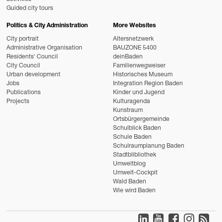
Guided city tours
Politics & City Administration
More Websites
City portrait
Altersnetzwerk
Administrative Organisation
BAUZONE 5400
Residents' Council
deinBaden
City Council
Familienwegweiser
Urban development
Historisches Museum
Jobs
Integration Region Baden
Publications
Kinder und Jugend
Projects
Kulturagenda
Kunstraum
Ortsbürgergemeinde
Schulblick Baden
Schule Baden
Schulraumplanung Baden
Stadtblibliothek
Umweltblog
Umwelt-Cockpit
Wald Baden
Wie wird Baden