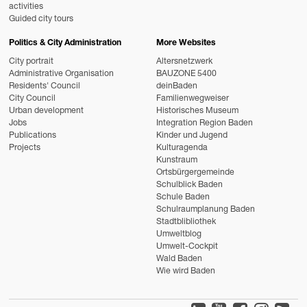
activities
Guided city tours
Politics & City Administration
More Websites
City portrait
Altersnetzwerk
Administrative Organisation
BAUZONE 5400
Residents' Council
deinBaden
City Council
Familienwegweiser
Urban development
Historisches Museum
Jobs
Integration Region Baden
Publications
Kinder und Jugend
Projects
Kulturagenda
Kunstraum
Ortsbürgergemeinde
Schulblick Baden
Schule Baden
Schulraumplanung Baden
Stadtblibliothek
Umweltblog
Umwelt-Cockpit
Wald Baden
Wie wird Baden