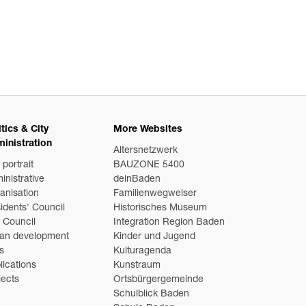
itics & City
More Websites
inistration
Altersnetzwerk
 portrait
BAUZONE 5400
inistrative
deinBaden
anisation
Familienwegweiser
idents' Council
Historisches Museum
y Council
Integration Region Baden
an development
Kinder und Jugend
s
Kulturagenda
lications
Kunstraum
jects
Ortsbürgergemeinde
Schulblick Baden