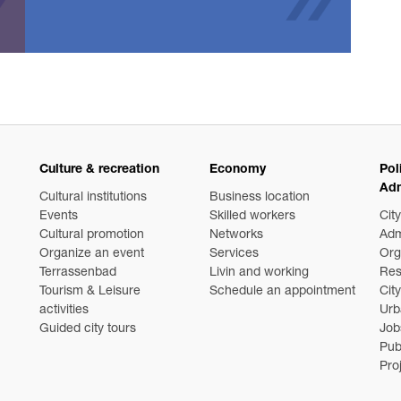
Culture & recreation
Economy
Pol
Adm
Cultural institutions
Business location
Events
Skilled workers
City
Cultural promotion
Networks
Adm
Organize an event
Services
Org
Terrassenbad
Livin and working
Res
Tourism & Leisure
Schedule an appointment
Cit
activities
Urb
Guided city tours
Job
Pub
Pro