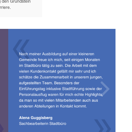
g den Grundstein
rriere.