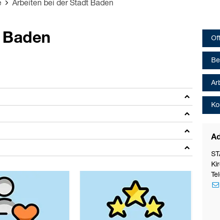
e
Arbeiten bei der Stadt Baden
t Baden
Of
Be
Ar
Ko
Ad
ST
Ki
Te