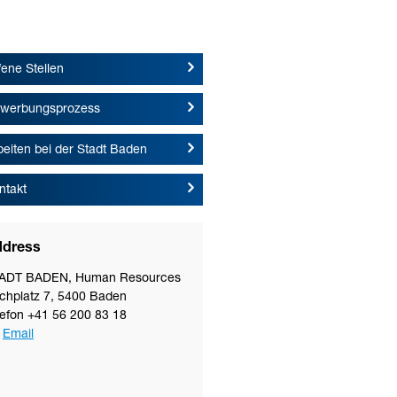
fene Stellen
werbungsprozess
beiten bei der Stadt Baden
ntakt
dress
ADT BADEN
,
Human Resources
rchplatz 7
,
5400
Baden
lefon
+41 56 200 83 18
Email