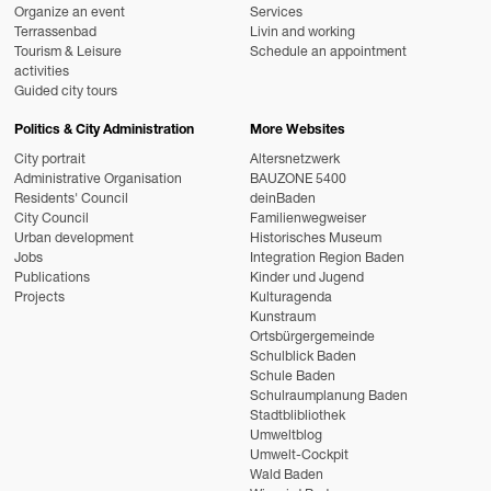
Organize an event
Services
Terrassenbad
Livin and working
Tourism & Leisure
Schedule an appointment
activities
Guided city tours
Politics & City Administration
More Websites
City portrait
Altersnetzwerk
Administrative Organisation
BAUZONE 5400
Residents' Council
deinBaden
City Council
Familienwegweiser
Urban development
Historisches Museum
Jobs
Integration Region Baden
Publications
Kinder und Jugend
Projects
Kulturagenda
Kunstraum
Ortsbürgergemeinde
Schulblick Baden
Schule Baden
Schulraumplanung Baden
Stadtblibliothek
Umweltblog
Umwelt-Cockpit
Wald Baden