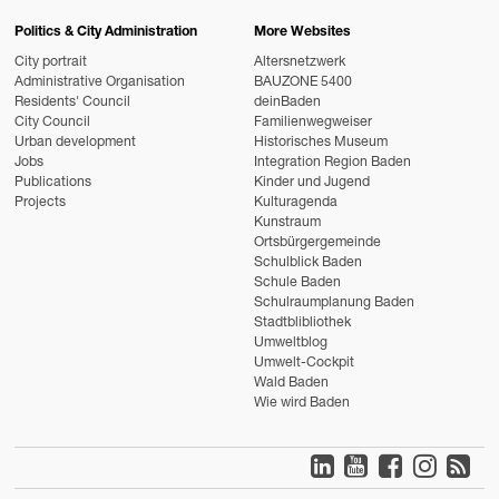
Politics & City Administration
More Websites
City portrait
Altersnetzwerk
Administrative Organisation
BAUZONE 5400
Residents' Council
deinBaden
City Council
Familienwegweiser
Urban development
Historisches Museum
Jobs
Integration Region Baden
Publications
Kinder und Jugend
Projects
Kulturagenda
Kunstraum
Ortsbürgergemeinde
Schulblick Baden
Schule Baden
Schulraumplanung Baden
Stadtblibliothek
Umweltblog
Umwelt-Cockpit
Wald Baden
Wie wird Baden