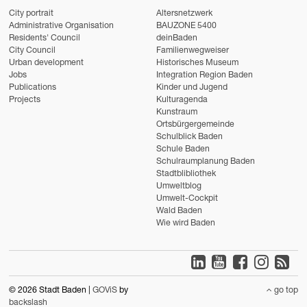
City portrait
Altersnetzwerk
Administrative Organisation
BAUZONE 5400
Residents' Council
deinBaden
City Council
Familienwegweiser
Urban development
Historisches Museum
Jobs
Integration Region Baden
Publications
Kinder und Jugend
Projects
Kulturagenda
Kunstraum
Ortsbürgergemeinde
Schulblick Baden
Schule Baden
Schulraumplanung Baden
Stadtblibliothek
Umweltblog
Umwelt-Cockpit
Wald Baden
Wie wird Baden
© 2026 Stadt Baden |
GOViS
by
go top
backslash