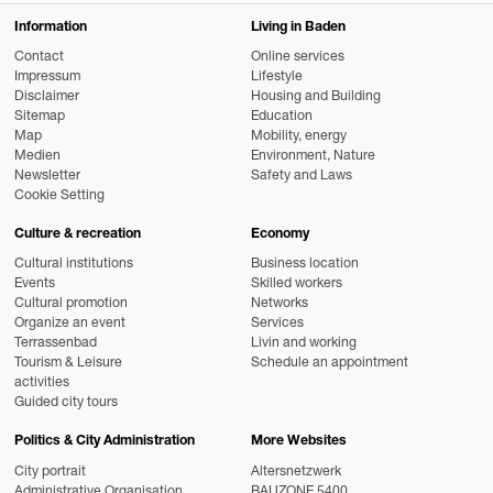
Information
Living in Baden
Contact
Online services
Impressum
Lifestyle
Disclaimer
Housing and Building
Sitemap
Education
Map
Mobility, energy
Medien
Environment, Nature
Newsletter
Safety and Laws
Cookie Setting
Culture & recreation
Economy
Cultural institutions
Business location
Events
Skilled workers
Cultural promotion
Networks
Organize an event
Services
Terrassenbad
Livin and working
Tourism & Leisure
Schedule an appointment
activities
Guided city tours
Politics & City Administration
More Websites
City portrait
Altersnetzwerk
Administrative Organisation
BAUZONE 5400