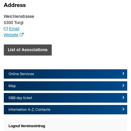
Address
Weichlenstrasse
5300 Turgi
Email
Website
List of Associations
Online Services
Map
SBB day ticket
Information A-Z, Contacts
Logout Vereinseintrag