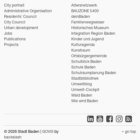
City portrait
Altersnetzwerk
Administrative Organisation
BAUZONE 5400
Residents' Council
deinBaden
City Council
Familienwegweiser
Urban development
Historisches Museum
Jobs
Integration Region Baden
Publications
Kinder und Jugend
Projects
Kulturagenda
Kunstraum
Ortsbürgergemeinde
Schulblick Baden
Schule Baden
Schulraumplanung Baden
Stadtblibliothek
Umweltblog
Umwelt-Cockpit
Wald Baden
Wie wird Baden
© 2026 Stadt Baden |
GOViS
by
go top
backslash