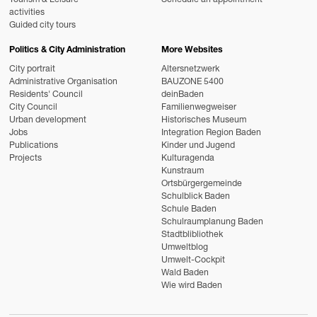
Tourism & Leisure
Schedule an appointment
activities
Guided city tours
Politics & City Administration
More Websites
City portrait
Altersnetzwerk
Administrative Organisation
BAUZONE 5400
Residents' Council
deinBaden
City Council
Familienwegweiser
Urban development
Historisches Museum
Jobs
Integration Region Baden
Publications
Kinder und Jugend
Projects
Kulturagenda
Kunstraum
Ortsbürgergemeinde
Schulblick Baden
Schule Baden
Schulraumplanung Baden
Stadtblibliothek
Umweltblog
Umwelt-Cockpit
Wald Baden
Wie wird Baden