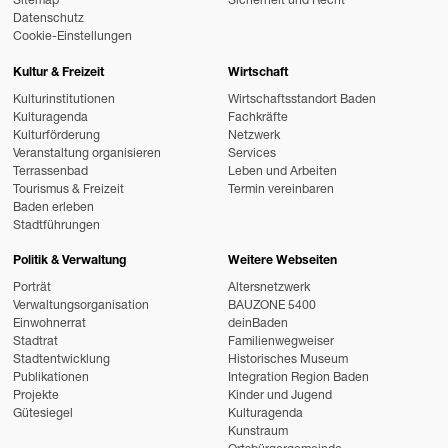
Sitemap
Sicherheit und Recht
Datenschutz
Cookie-Einstellungen
Kultur & Freizeit
Wirtschaft
Kulturinstitutionen
Wirtschaftsstandort Baden
Kulturagenda
Fachkräfte
Kulturförderung
Netzwerk
Veranstaltung organisieren
Services
Terrassenbad
Leben und Arbeiten
Tourismus & Freizeit
Termin vereinbaren
Baden erleben
Stadtführungen
Politik & Verwaltung
Weitere Webseiten
Porträt
Altersnetzwerk
Verwaltungsorganisation
BAUZONE 5400
Einwohnerrat
deinBaden
Stadtrat
Familienwegweiser
Stadtentwicklung
Historisches Museum
Publikationen
Integration Region Baden
Projekte
Kinder und Jugend
Gütesiegel
Kulturagenda
Kunstraum