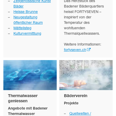
Zeitgenössische Kunst
Das Herzstück des
Bäder
Badener Bäderquartiers
Heisse Brunne
heisst FORTYSEVEN –
Neugestaltung
inspiriert von der
öffentlicher Raum
Temperatur des
Mättelisteg
wohltuenden
Kulturvermittlung
Thermalquellwassers.
Weitere Informationen:
fortyseven.ch
Thermalwasser
Bäderverein
geniessen
Projekte
Angebote mit Badener
Quellwelten /
Thermalwasser