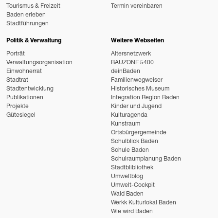
Tourismus & Freizeit
Termin vereinbaren
Baden erleben
Stadtführungen
Politik & Verwaltung
Weitere Webseiten
Porträt
Altersnetzwerk
Verwaltungsorganisation
BAUZONE 5400
Einwohnerrat
deinBaden
Stadtrat
Familienwegweiser
Stadtentwicklung
Historisches Museum
Publikationen
Integration Region Baden
Projekte
Kinder und Jugend
Gütesiegel
Kulturagenda
Kunstraum
Ortsbürgergemeinde
Schulblick Baden
Schule Baden
Schulraumplanung Baden
Stadtblibliothek
Umweltblog
Umwelt-Cockpit
Wald Baden
Werkk Kulturlokal Baden
Wie wird Baden