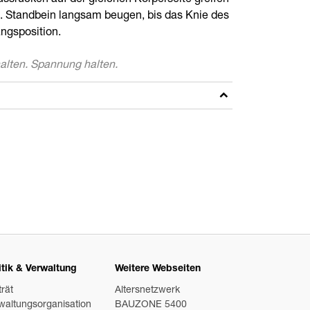
Fussrücken auf der gleichen Körperseite greifen
. Standbein langsam beugen, bis das Knie des
ngsposition.
alten. Spannung halten.
itik & Verwaltung
Weitere Webseiten
trät
Altersnetzwerk
waltungsorganisation
BAUZONE 5400