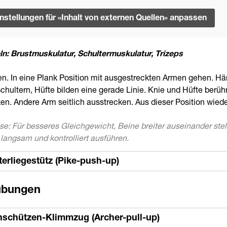
instellungen für «Inhalt von externen Quellen» anpassen
n: Brustmuskulatur, Schultermuskulatur, Trizeps
n. In eine Plank Position mit ausgestreckten Armen gehen. Händ
chultern, Hüfte bilden eine gerade Linie. Knie und Hüfte berü
en. Andere Arm seitlich ausstrecken. Aus dieser Position wied
se: Für besseres Gleichgewicht, Beine breiter auseinander ste
langsam und kontrolliert ausführen.
terliegestütz (Pike-push-up)
übungen
schützen-Klimmzug (Archer-pull-up)