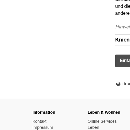
Schulte
und di
andere
Hinwei
Knien
Einf
dru
Information
Leben & Wohnen
Kontakt
Online Services
Impressum
Leben