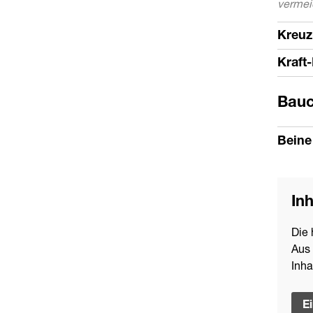
vermei
Kreuz
Kraft
Bau
Beine
Inh
Die 
Aus 
Inha
E