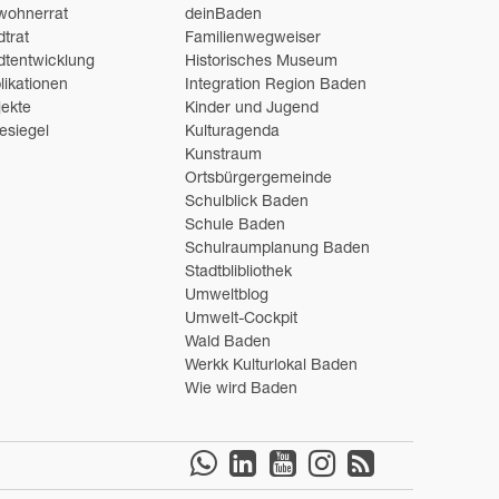
wohnerrat
deinBaden
dtrat
Familienwegweiser
dtentwicklung
Historisches Museum
likationen
Integration Region Baden
jekte
Kinder und Jugend
esiegel
Kulturagenda
Kunstraum
Ortsbürgergemeinde
Schulblick Baden
Schule Baden
Schulraumplanung Baden
Stadtblibliothek
Umweltblog
Umwelt-Cockpit
Wald Baden
Werkk Kulturlokal Baden
Wie wird Baden