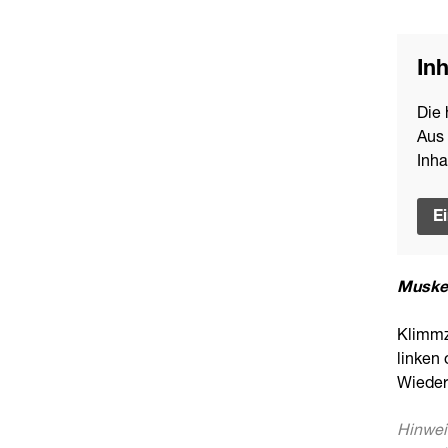
Inh
Die 
Aus 
Inha
E
Muskel
Klimmzu
linken
Wieder
Hinwei