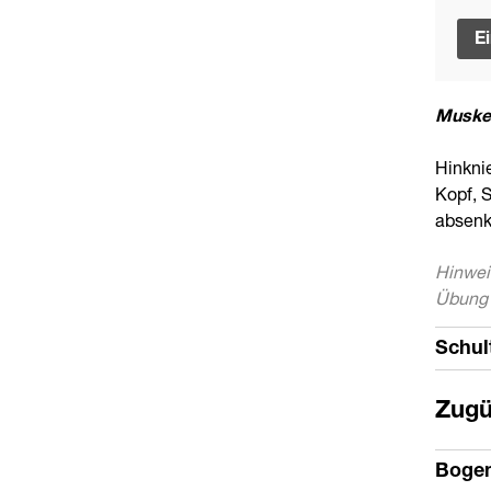
E
Muskel
Hinknie
Kopf, S
absenk
Hinwei
Übung 
Schul
Zug
Bogen