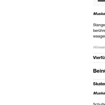
Muskel
Stange
berühr
waagere
Hinwei
Vierf
Bein
Skate
Muskel