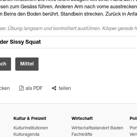
rbreit hinstellen. Die Knie leicht beugen. Mit einer Hand den 
esen zum Gesäss führen. Anderen Arm nach vorne ausstrecken
n Beins den Boden berührt. Standbein strecken. Zurück in Anfa
se: Übung langsam und kontrolliert ausführen. Körper gerade h
der Sissy Squat
ach
Mittel
cken
als PDF
teilen
Kultur & Freizeit
Wirtschaft
Pol
Kulturinstitutionen
Wirtschaftsstandort Baden
Por
Kulturagenda
Fachkräfte
Ver