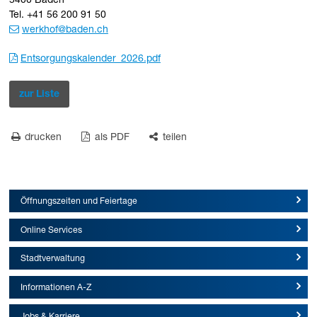
5400 Baden
Tel. +41 56 200 91 50
werkhof
@baden.ch
Entsorgungskalender_2026.pdf
zur Liste
drucken
als PDF
teilen
Öffnungszeiten und Feiertage
Online Services
Stadtverwaltung
Informationen A-Z