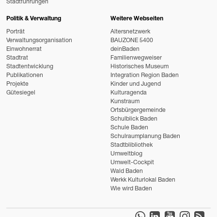
Stadtführungen
Politik & Verwaltung
Weitere Webseiten
Porträt
Altersnetzwerk
Verwaltungsorganisation
BAUZONE 5400
Einwohnerrat
deinBaden
Stadtrat
Familienwegweiser
Stadtentwicklung
Historisches Museum
Publikationen
Integration Region Baden
Projekte
Kinder und Jugend
Gütesiegel
Kulturagenda
Kunstraum
Ortsbürgergemeinde
Schulblick Baden
Schule Baden
Schulraumplanung Baden
Stadtblibliothek
Umweltblog
Umwelt-Cockpit
Wald Baden
Werkk Kulturlokal Baden
Wie wird Baden