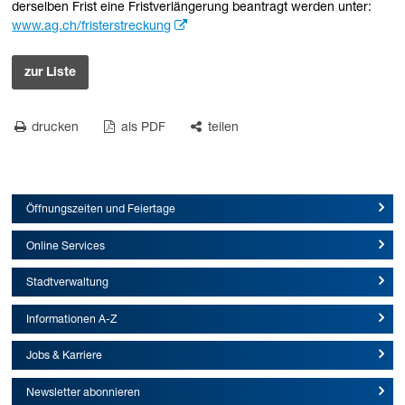
derselben Frist eine Fristverlängerung beantragt werden unter:
www.ag.ch/fristerstreckung
zur Liste
drucken
als PDF
teilen
Öffnungszeiten und Feiertage
Online Services
Stadtverwaltung
Informationen A-Z
Jobs & Karriere
Newsletter abonnieren