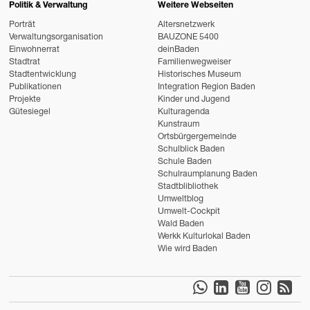
Politik & Verwaltung
Weitere Webseiten
Porträt
Altersnetzwerk
Verwaltungsorganisation
BAUZONE 5400
Einwohnerrat
deinBaden
Stadtrat
Familienwegweiser
Stadtentwicklung
Historisches Museum
Publikationen
Integration Region Baden
Projekte
Kinder und Jugend
Gütesiegel
Kulturagenda
Kunstraum
Ortsbürgergemeinde
Schulblick Baden
Schule Baden
Schulraumplanung Baden
Stadtblibliothek
Umweltblog
Umwelt-Cockpit
Wald Baden
Werkk Kulturlokal Baden
Wie wird Baden