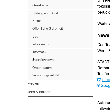
Unsere
Gesellschaft
fokuss
berücks
Bildung und Sport
Kultur
Weitere
Öffentliche Sicherheit
Newsl
Bau
Infrastruktur
Das Te
Wenn S
Informatik
Stadtforstamt
STADT
Organigramm
Rathau
Telefo
Verwaltungsleitbild
stad
Medien
Goog
Jobs & Karriere
Aufgru
teilwei