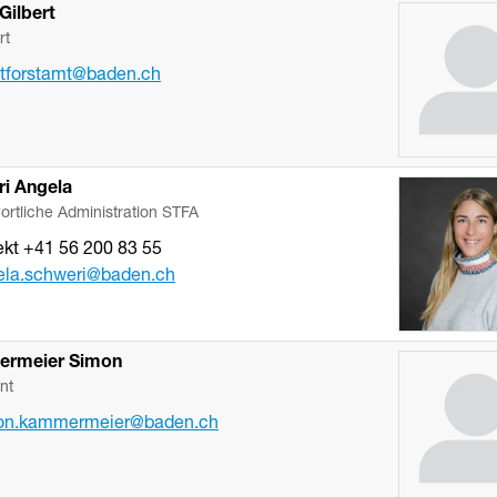
Gilbert
rt
tforstamt
@baden.ch
ri
Angela
ortliche Administration STFA
ekt
+41 56 200 83 55
ela.schweri
@baden.ch
rmeier
Simon
nt
on.kammermeier
@baden.ch