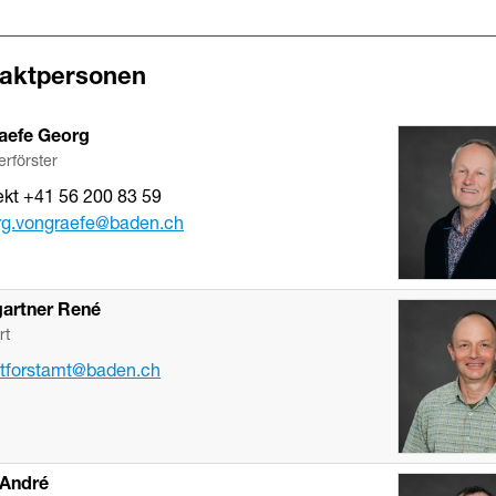
aktpersonen
aefe
Georg
erförster
ekt
+41 56 200 83 59
rg.vongraefe
@baden.ch
artner
René
rt
tforstamt
@baden.ch
André