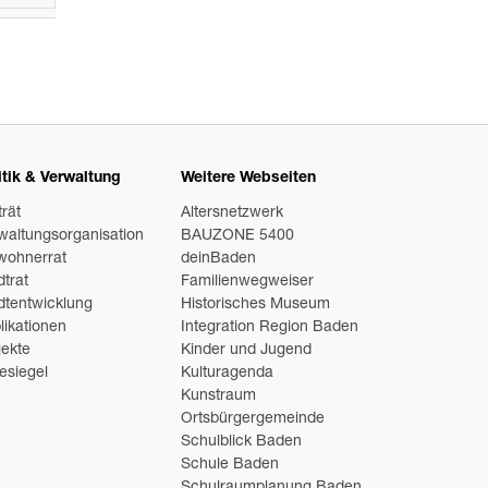
itik & Verwaltung
Weitere Webseiten
trät
Altersnetzwerk
waltungsorganisation
BAUZONE 5400
wohnerrat
deinBaden
dtrat
Familienwegweiser
dtentwicklung
Historisches Museum
likationen
Integration Region Baden
jekte
Kinder und Jugend
esiegel
Kulturagenda
Kunstraum
Ortsbürgergemeinde
Schulblick Baden
Schule Baden
Schulraumplanung Baden