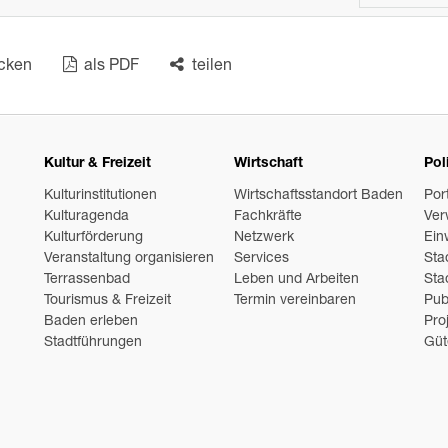
cken
als PDF
teilen
Kultur & Freizeit
Wirtschaft
Pol
Kulturinstitutionen
Wirtschaftsstandort Baden
Por
Kulturagenda
Fachkräfte
Ver
Kulturförderung
Netzwerk
Ein
Veranstaltung organisieren
Services
Sta
Terrassenbad
Leben und Arbeiten
Sta
Tourismus & Freizeit
Termin vereinbaren
Pub
Baden erleben
Pro
Stadtführungen
Güt