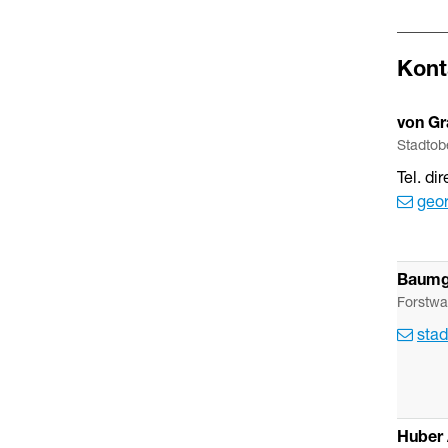
Kont
von Gr
Stadtob
Tel. dir
geo
Baumg
Forstwa
stad
Huber