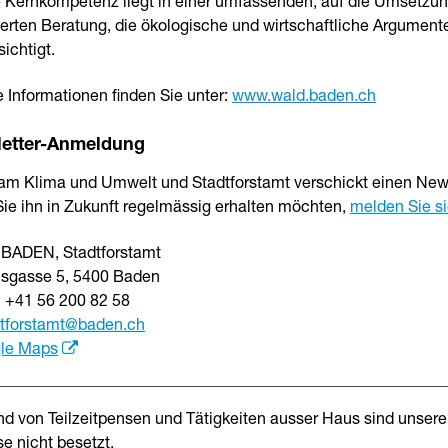
 Kernkompetenz liegt in einer umfassenden, auf die Umsetzu
ierten Beratung, die ökologische und wirtschaftliche Argument
ichtigt.
 Informationen finden Sie unter:
www.wald.baden.ch
etter-Anmeldung
am Klima und Umwelt und Stadtforstamt verschickt einen News
ie ihn in Zukunft regelmässig erhalten möchten,
melden Sie s
 BADEN
,
Stadtforstamt
sgasse 5
,
5400
Baden
n
+41 56 200 82 58
tforstamt
@baden.ch
le Maps
nd von Teilzeitpensen und Tätigkeiten ausser Haus sind unser
se nicht besetzt.