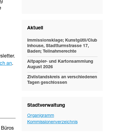
ng
e
Aktuell
Immissionsklage; Kunstgütli/Club
Inhouse, Stadtturmstrasse 17,
Baden; Teilnahmerechte
letter.
Altpapier- und Kartonsammlung
ich an
.
August 2026
Zivilstandskreis an verschiedenen
Tagen geschlossen
Stadtverwaltung
Organigramm
Kommissionenverzeichnis
e Büros