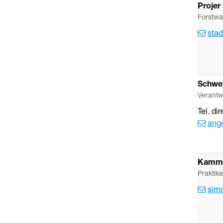
Projer
Forstwa
stad
Schwe
Verantw
Tel. dir
ang
Kamme
Praktika
sim