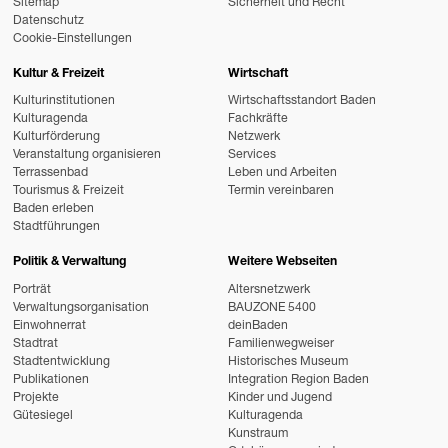
Sitemap
Sicherheit und Recht
Datenschutz
Cookie-Einstellungen
Kultur & Freizeit
Wirtschaft
Kulturinstitutionen
Wirtschaftsstandort Baden
Kulturagenda
Fachkräfte
Kulturförderung
Netzwerk
Veranstaltung organisieren
Services
Terrassenbad
Leben und Arbeiten
Tourismus & Freizeit
Termin vereinbaren
Baden erleben
Stadtführungen
Politik & Verwaltung
Weitere Webseiten
Porträt
Altersnetzwerk
Verwaltungsorganisation
BAUZONE 5400
Einwohnerrat
deinBaden
Stadtrat
Familienwegweiser
Stadtentwicklung
Historisches Museum
Publikationen
Integration Region Baden
Projekte
Kinder und Jugend
Gütesiegel
Kulturagenda
Kunstraum